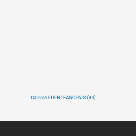
Navigation
Cinéma EDEN 3-ANCENIS (44)
de
l’article