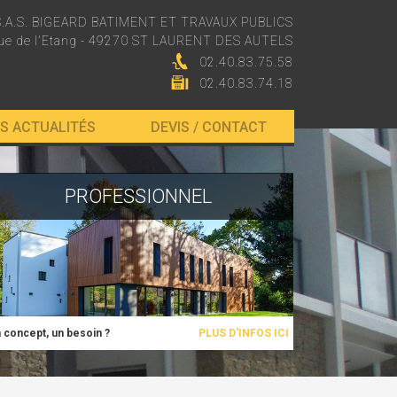
S.A.S. BIGEARD BATIMENT ET TRAVAUX PUBLICS
rue de l'Etang - 49270 ST LAURENT DES AUTELS
02.40.83.75.58
02.40.83.74.18
S ACTUALITÉS
DEVIS / CONTACT
PROFESSIONNEL
 concept, un besoin ?
PLUS D'INFOS ICI