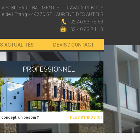
S.A.S. BIGEARD BATIMENT ET TRAVAUX PUBLICS
rue de l'Etang - 49270 ST LAURENT DES AUTELS
02.40.83.75.58
02.40.83.74.18
S ACTUALITÉS
DEVIS / CONTACT
PROFESSIONNEL
 concept, un besoin ?
PLUS D'INFOS ICI