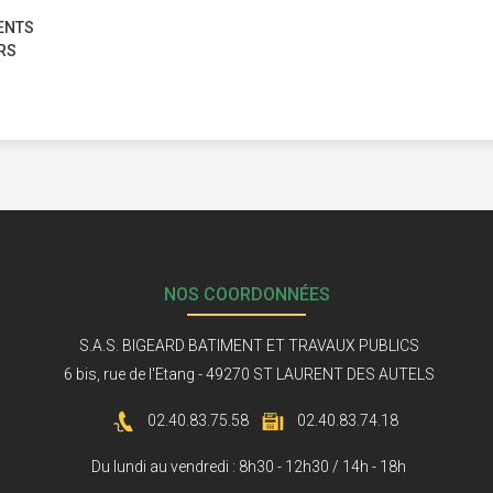
ENTS
RS
NOS COORDONNÉES
S.A.S. BIGEARD BATIMENT ET TRAVAUX PUBLICS
6 bis, rue de l'Etang - 49270 ST LAURENT DES AUTELS
02.40.83.75.58
02.40.83.74.18
Du lundi au vendredi : 8h30 - 12h30 / 14h - 18h